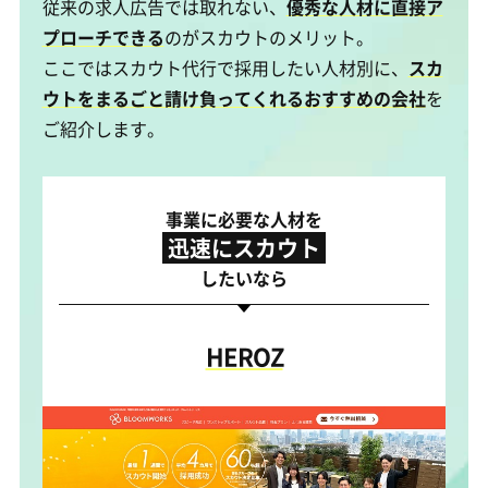
従来の求人広告では取れない、
優秀な人材に直接ア
プローチできる
のがスカウトのメリット。
ここではスカウト代行で採用したい人材別に、
スカ
ウトをまるごと請け負ってくれるおすすめの会社
を
ご紹介します。
事業に必要な人材を
迅速にスカウト
したいなら
HEROZ