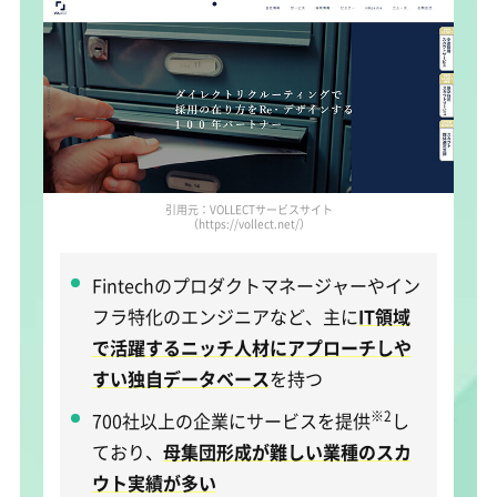
引用元：VOLLECTサービスサイト
（https://vollect.net/）
Fintechのプロダクトマネージャーやイン
フラ特化のエンジニアなど、主に
IT領域
で活躍するニッチ人材にアプローチしや
すい独自データベース
を持つ
※2
700社以上の企業にサービスを提供
し
ており、
母集団形成が難しい業種のスカ
ウト実績が多い