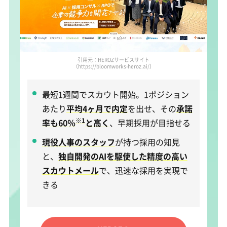
引用元：HEROZサービスサイト
（https://bloomworks-heroz.ai/）
最短1週間でスカウト開始。1ポジション
あたり
平均4ヶ月で内定
を出せ、その
承諾
※1
率も60％
と高く
、早期採用が目指せる
現役人事のスタッフ
が持つ採用の知見
と、
独自開発のAIを駆使した精度の高い
スカウトメール
で、迅速な採用を実現で
きる