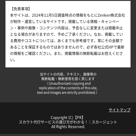
【免責事項】
本サイトは、2024年11月5日調査時点の情報をもとにZenken株式会社
が制作・運営しているサイトです。掲載している情報・キャンペー
ン・事例や画像・コンテンツ内容は、予告なしに変更または掲載中止
となる場合がありますので、予めご了承ください。なお、掲載してい
る費用やコストについては、あくまでも参考値です。常にその金額で
あることを保証するものではありませんので、必ず各社公式HPで最新
の情報をご確認ください。また、掲載情報の無断転載はお控えくださ
い。
当サイトの内容、テキスト、画像等の
無断転載・無断使用を固く禁じます
（ Unauthorized copying and
replication of the contents of this site,
text and images are strictly prohibited.）
サイトマップ
Copyright (C)【PR】
スカウト代行サービスの選び方がわかる！｜スカージェント
All Rights Reserved.