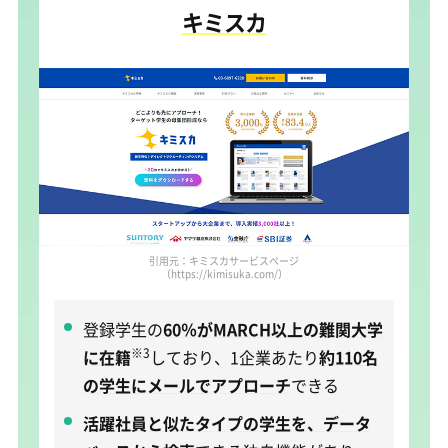
キミスカ
引用元：キミスカサービスページ
（https://kimisuka.com/）
登録学生の
60％がMARCH以上の難関大学
※3
に在籍
しており、1企業あたり
約110名
の学生にメールでアプローチ
できる
活躍社員と似たタイプの学生を、データ