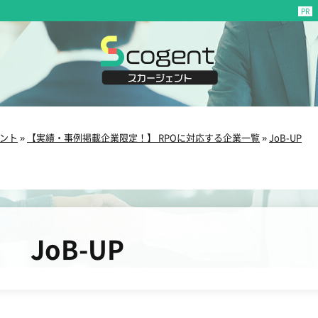
ント
»
【実績・事例掲載企業限定！】 RPOに対応する企業一覧
»
JoB-UP
JoB-UP