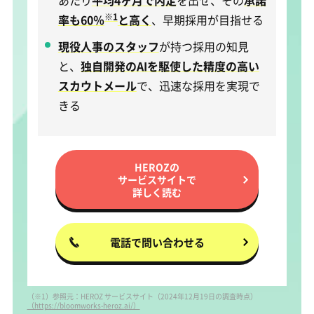
あたり
平均4ヶ月で内定
を出せ、その
承諾
※1
率も60％
と高く
、早期採用が目指せる
現役人事のスタッフ
が持つ採用の知見
と、
独自開発のAIを駆使した精度の高い
スカウトメール
で、迅速な採用を実現で
きる
HEROZの
サービスサイトで
詳しく読む
電話で問い合わせる
（※1）参照元：HEROZ サービスサイト（2024年12月19日の調査時点）
（https://bloomworks-heroz.ai/）