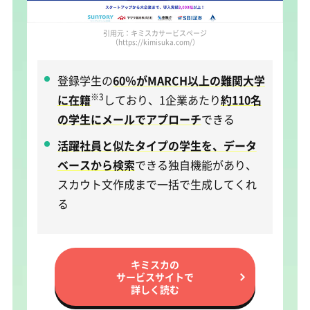
引用元：キミスカサービスページ
（https://kimisuka.com/）
登録学生の
60％がMARCH以上の難関大学
※3
に在籍
しており、1企業あたり
約110名
の学生にメールでアプローチ
できる
活躍社員と似たタイプの学生を、データ
ベースから検索
できる独自機能があり、
スカウト文作成まで一括で生成してくれ
る
キミスカの
サービスサイトで
詳しく読む