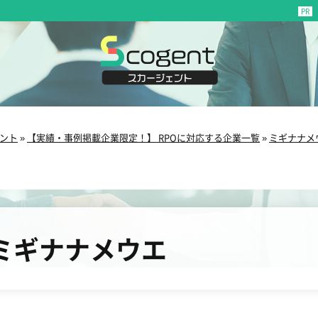
ント
»
【実績・事例掲載企業限定！】 RPOに対応する企業一覧
»
ミギナナメ
ミギナナメウエ