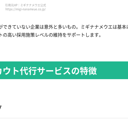
引用元HP：ミギナナメウエ公式
https://migi-nanameue.co.jp/
ができていない企業は意外と多いもの。ミギナナメウエは基本
トの高い採用施策レベルの維持をサポートします。
カウト代行サービスの特徴
グ