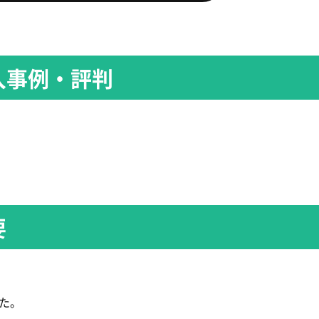
入事例・評判
要
た。