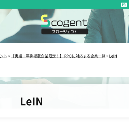
ント
»
【実績・事例掲載企業限定！】 RPOに対応する企業一覧
»
LeIN
LeIN