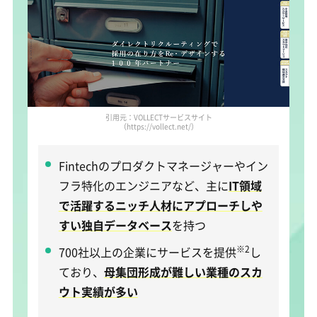
引用元：VOLLECTサービスサイト
（https://vollect.net/）
Fintechのプロダクトマネージャーやイン
フラ特化のエンジニアなど、主に
IT領域
で活躍するニッチ人材にアプローチしや
すい独自データベース
を持つ
※2
700社以上の企業にサービスを提供
し
ており、
母集団形成が難しい業種のスカ
ウト実績が多い