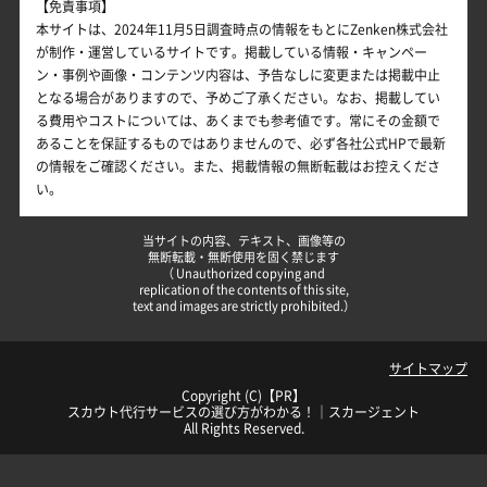
【免責事項】
本サイトは、2024年11月5日調査時点の情報をもとにZenken株式会社
が制作・運営しているサイトです。掲載している情報・キャンペー
ン・事例や画像・コンテンツ内容は、予告なしに変更または掲載中止
となる場合がありますので、予めご了承ください。なお、掲載してい
る費用やコストについては、あくまでも参考値です。常にその金額で
あることを保証するものではありませんので、必ず各社公式HPで最新
の情報をご確認ください。また、掲載情報の無断転載はお控えくださ
い。
当サイトの内容、テキスト、画像等の
無断転載・無断使用を固く禁じます
（ Unauthorized copying and
replication of the contents of this site,
text and images are strictly prohibited.）
サイトマップ
Copyright (C)【PR】
スカウト代行サービスの選び方がわかる！｜スカージェント
All Rights Reserved.