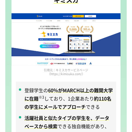
引用元：キミスカサービスページ
（https://kimisuka.com/）
登録学生の
60％がMARCH以上の難関大学
※3
に在籍
しており、1企業あたり
約110名
の学生にメールでアプローチ
できる
活躍社員と似たタイプの学生を、データ
ベースから検索
できる独自機能があり、