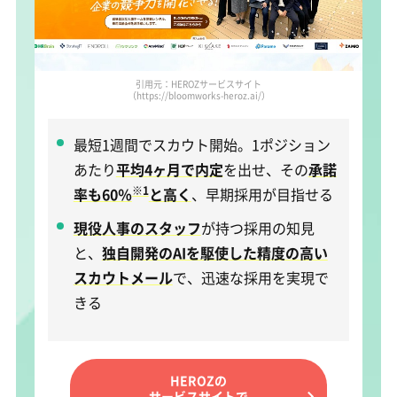
引用元：HEROZサービスサイト
（https://bloomworks-heroz.ai/）
最短1週間でスカウト開始。1ポジション
あたり
平均4ヶ月で内定
を出せ、その
承諾
※1
率も60％
と高く
、早期採用が目指せる
現役人事のスタッフ
が持つ採用の知見
と、
独自開発のAIを駆使した精度の高い
スカウトメール
で、迅速な採用を実現で
きる
HEROZの
サービスサイトで