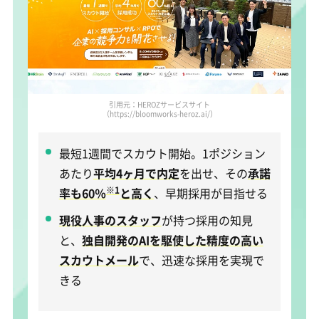
引用元：HEROZサービスサイト
（https://bloomworks-heroz.ai/）
最短1週間でスカウト開始。1ポジション
あたり
平均4ヶ月で内定
を出せ、その
承諾
※1
率も60％
と高く
、早期採用が目指せる
現役人事のスタッフ
が持つ採用の知見
と、
独自開発のAIを駆使した精度の高い
スカウトメール
で、迅速な採用を実現で
きる