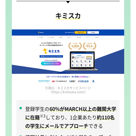
キミスカ
引用元：キミスカサービスページ
（https://kimisuka.com/）
登録学生の
60％がMARCH以上の難関大学
※3
に在籍
しており、1企業あたり
約110名
の学生にメールでアプローチ
できる