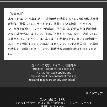
【免責事項】
本サイトは、2024年11月5日調査時点の情報をもとにZenken株式会社
が制作・運営しているサイトです。掲載している情報・キャンペー
ン・事例や画像・コンテンツ内容は、予告なしに変更または掲載中止
となる場合がありますので、予めご了承ください。なお、掲載してい
る費用やコストについては、あくまでも参考値です。常にその金額で
あることを保証するものではありませんので、必ず各社公式HPで最新
の情報をご確認ください。また、掲載情報の無断転載はお控えくださ
い。
当サイトの内容、テキスト、画像等の
無断転載・無断使用を固く禁じます
（ Unauthorized copying and
replication of the contents of this site,
text and images are strictly prohibited.）
サイトマップ
Copyright (C)【PR】
スカウト代行サービスの選び方がわかる！｜スカージェント
All Rights Reserved.