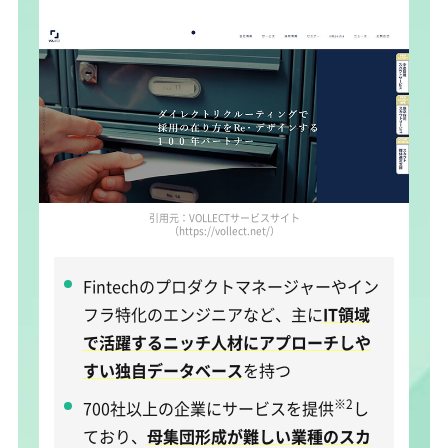
引用元：VOLLECTサービスサイト
（https://vollect.net/）
Fintechのプロダクトマネージャーやイン
フラ特化のエンジニアなど、主に
IT領域
で活躍するニッチ人材にアプローチしや
すい独自データベース
を持つ
※2
700社以上の企業にサービスを提供
し
ており、
母集団形成が難しい業種のスカ