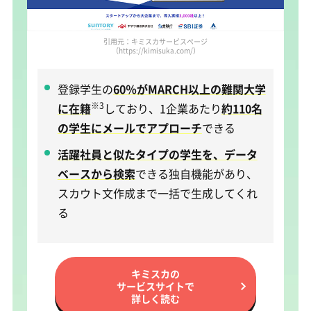
引用元：キミスカサービスページ
（https://kimisuka.com/）
登録学生の
60％がMARCH以上の難関大学
※3
に在籍
しており、1企業あたり
約110名
の学生にメールでアプローチ
できる
活躍社員と似たタイプの学生を、データ
ベースから検索
できる独自機能があり、
スカウト文作成まで一括で生成してくれ
る
キミスカの
サービスサイトで
詳しく読む