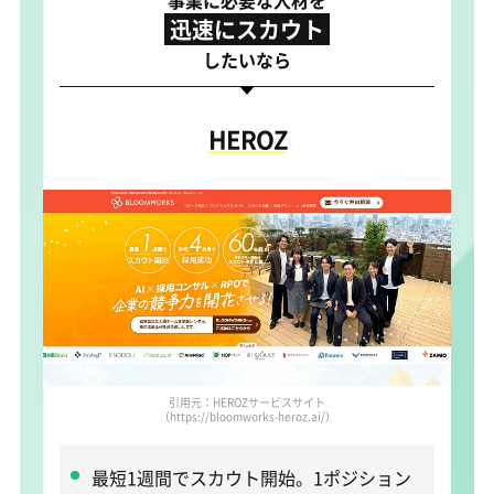
事業に必要な人材を
迅速にスカウト
したいなら
HEROZ
引用元：HEROZサービスサイト
（https://bloomworks-heroz.ai/）
最短1週間でスカウト開始。1ポジション