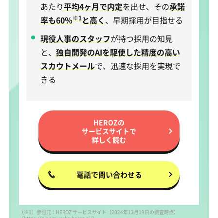
あたり
平均4ヶ月で内定
を出せ、その
承諾
※1
率も60％
と高く
、早期採用が目指せる
現役人事のスタッフ
が持つ採用の知見
と、
独自開発のAIを駆使した精度の高い
スカウトメール
で、迅速な採用を実現で
きる
HEROZの
サービスサイトで
詳しく読む
電話で問い合わせる
（※1）参照元：HEROZ サービスサイト（2024年12月19日の調査時点）