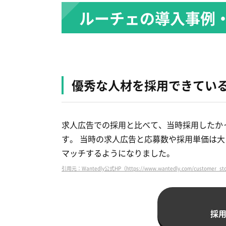
ルーチェの導入事例
優秀な人材を採用できてい
求人広告での採用と比べて、当時採用したか
す。 当時の求人広告と応募数や採用単価は
マッチするようになりました。
引用元：Wantedly公式HP（https://www.wantedly.com/customer_sto
採